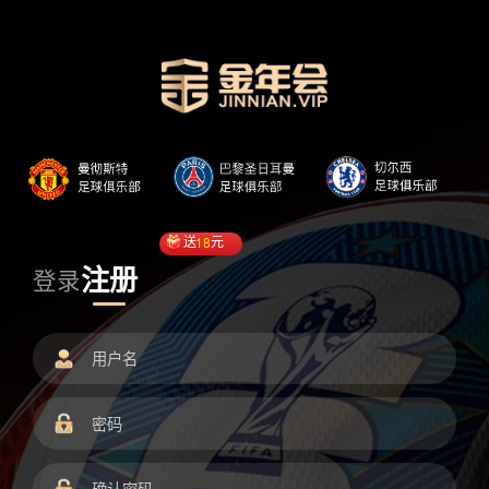
送
18
元
注册
登录