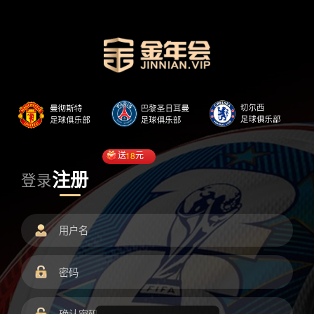
送
18
元
注册
登录